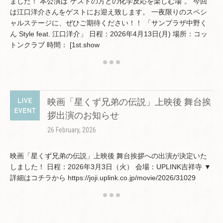
ました！ 本公演は"ゲストの方との化学反応を楽しむ場"。 今回
は江口洋介さんをゲストにお迎え致します。 一夜限りのスペシ
ャルステージに、ぜひご期待ください！！ 「サンプラザ中野く
ん Style feat. 江口洋介」 日程：2026年4月13日(月) 場所：コッ
トンクラブ 時間： [1st.show
映画「星くず兄弟の伝説」上映後 舞台挨
拶出演のお知らせ
26 February, 2026
映画「星くず兄弟の伝説」上映後 舞台挨拶への出演が決定いた
しました！ 日程：2026年3月3日（火） 会場：UPLINK吉祥寺 ▼
詳細はコチラから https://joji.uplink.co.jp/movie/2026/31029