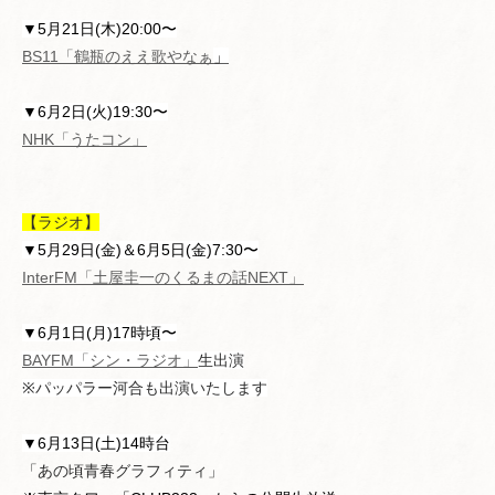
▼5月21日(木)20:00〜
BS11「鶴瓶のええ歌やなぁ
」
▼6月2日(火)19:30〜
NHK「うたコン」
【ラジオ】
▼5月29日(金)＆6月5日(金)7:30〜
InterFM「土屋圭一のくるまの話NEXT」
▼6月1日(月)17時頃〜
BAYFM「シン・ラジオ」
生出演
※パッパラー河合も出演いたします
▼6月13日(土)14時台
「あの頃青春グラフィティ」